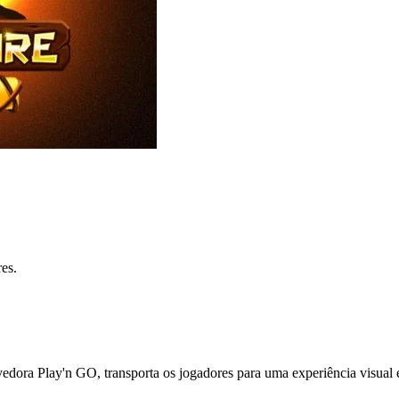
es.
dora Play'n GO, transporta os jogadores para uma experiência visual
.