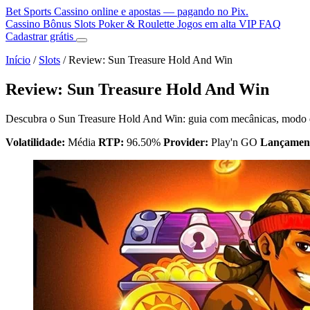
Bet Sports
Cassino online e apostas — pagando no Pix.
Cassino
Bônus
Slots
Poker & Roulette
Jogos em alta
VIP
FAQ
Cadastrar grátis
Início
/
Slots
/
Review: Sun Treasure Hold And Win
Review: Sun Treasure Hold And Win
Descubra o Sun Treasure Hold And Win: guia com mecânicas, modo dem
Volatilidade:
Média
RTP:
96.50%
Provider:
Play'n GO
Lançamen