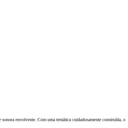
 e sonora envolvente. Com uma temática cuidadosamente construída, o