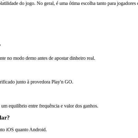
olatilidade do jogo. No geral, é uma ótima escolha tanto para jogadores
?
te no modo demo antes de apostar dinheiro real.
ificado junto à provedora Play'n GO.
m equilíbrio entre frequência e valor dos ganhos.
lar?
anto iOS quanto Android.