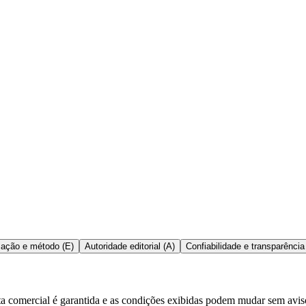
zação e método (E)
Autoridade editorial (A)
Confiabilidade e transparência
ta comercial é garantida e as condições exibidas podem mudar sem avis